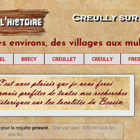
les
es environs, des villages aux mul
EL
BRECY
CREULLET
CREULLY
FRE
e pour la requête
prieuré
.
Trier par date
Afficher tous les
articles