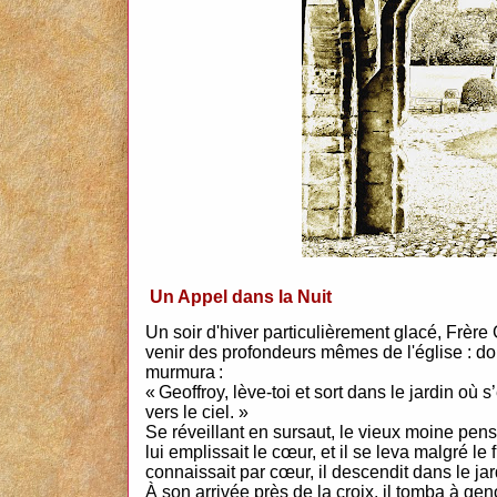
Un Appel dans la Nuit
Un soir d'hiver particulièrement glacé, Frère
venir des profondeurs mêmes de l'église : dou
murmura :
« Geoffroy, lève-toi et sort dans le jardin où 
vers le ciel. »
Se réveillant en sursaut, le vieux moine pen
lui emplissait le cœur, et il se leva malgré l
connaissait par cœur, il descendit dans le jar
À son arrivée près de la croix, il tomba à gen