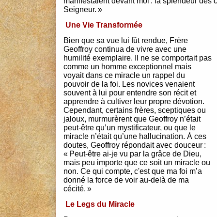
manifestaient devant moi : la splendeur des c
Seigneur. »
Une Vie Transformée
Bien que sa vue lui fût rendue, Frère
Geoffroy continua de vivre avec une
humilité exemplaire. Il ne se comportait pas
comme un homme exceptionnel mais
voyait dans ce miracle un rappel du
pouvoir de la foi. Les novices venaient
souvent à lui pour entendre son récit et
apprendre à cultiver leur propre dévotion.
Cependant, certains frères, sceptiques ou
jaloux, murmurèrent que Geoffroy n’était
peut-être qu’un mystificateur, ou que le
miracle n’était qu’une hallucination. À ces
doutes, Geoffroy répondait avec douceur :
« Peut-être ai-je vu par la grâce de Dieu,
mais peu importe que ce soit un miracle ou
non. Ce qui compte, c'est que ma foi m’a
donné la force de voir au-delà de ma
cécité. »
Le Legs du Miracle