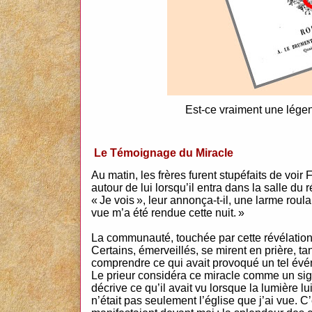
Est-ce vraiment une légen
Le Témoignage du Miracle
Au matin, les frères furent stupéfaits de voir
autour de lui lorsqu’il entra dans la salle du 
« Je vois », leur annonça-t-il, une larme roul
vue m’a été rendue cette nuit. »
La communauté, touchée par cette révélation
Certains, émerveillés, se mirent en prière, ta
comprendre ce qui avait provoqué un tel év
Le prieur considéra ce miracle comme un signe
décrive ce qu’il avait vu lorsque la lumière l
n’était pas seulement l’église que j’ai vue. C