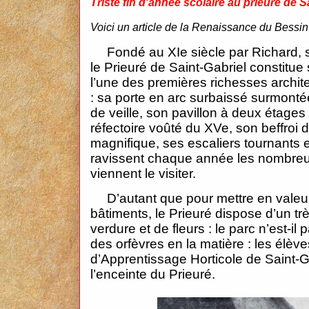
Triste fin d'année scolaire au prieuré de S
Voici un article de la Renaissance du Bessin
Fondé au XIe siècle par Richard, 
le Prieuré de Saint-Gabriel constitu
l’une des premières richesses archit
: sa porte en arc surbaissé surmont
de veille, son pavillon à deux étages
réfectoire voûté du XVe, son beffroi d
magnifique, ses escaliers tournants et
ravissent chaque année les nombreux
viennent le visiter.
D’autant que pour mettre en valeu
bâtiments, le Prieuré dispose d’un trè
verdure et de fleurs : le parc n’est-il
des orfèvres en la matière : les élèv
d’Apprentissage Horticole de Saint-G
l’enceinte du Prieuré.