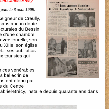
aint-Gabriel-Brécy.
 paru le 8 août 1969.
seigneur de Creully,
e sans aucun doute
ecturales du Bessin
ée d’une chambre
 avec tourelle, son
u XIIIe, son église
... ses oubliettes
 touristes qui
r ces vénérables
s bel écrin de
 pas entretenu par
es du Centre
abriel-Brécy, installé depuis quarante ans dans