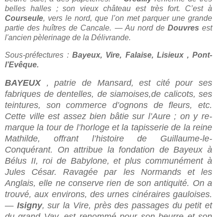
belles halles ; son vieux châ­teau est très fort. C’est à
Courseule
, vers le nord, que l’on met par­quer une grande
partie des huîtres de Cancale. — Au nord de
Douvres
est
l'ancien pèlerinage de la Délivrande.
Sous-préfectures :
Bayeux, Vire, Falaise, Lisieux , Pont-
l’Evêque.
BAYEUX
, patrie de Mansard, est cité pour ses
fabriques de den­telles, de siamoises,de calicots, ses
teintures, son commerce d’ognons de fleurs, etc.
Cette ville est assez bien bâtie sur l’Aure ; on y re­
marque la tour de l’horloge et la tapisserie de la reine
Mathilde, offrant l’histoire de Guillaume-le-
Conquérant. On attribue la fondation de Bayeux à
Bélus II, roi de Babylone, et plus communément à
Jules César. Ravagée par les Normands et les
Anglais, elle ne con­serve rien de son antiquité. On a
trouvé, aux environs, des urnes ci­néraires gauloises.
—
Isigny
, sur la Vire, près des passages du petit et
du grand Vay, est renommé pour son beurre et son