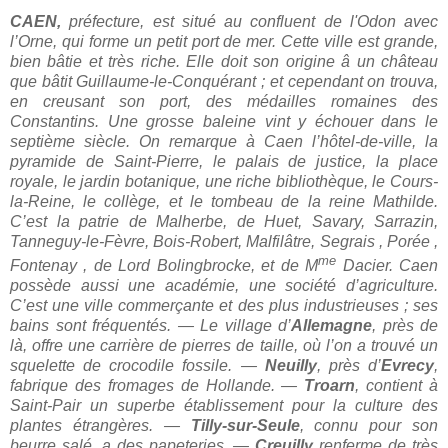
CAEN,
préfecture, est situé au confluent de l'Odon avec
l’Orne, qui forme un petit port de mer. Cette ville est grande,
bien bâtie et très riche. Elle doit son origine â un château
que bâtit Guillaume-le-Conquérant ; et cependant on trouva,
en creusant son port, des médailles romaines des
Constantins. Une grosse baleine vint y échouer dans le
septième siècle. On remarque à Caen l’hôtel-de-ville, la
pyramide de Saint-Pierre, le palais de justice, la place
royale, le jardin botanique, une riche bibliothèque, le Cours-
la-Reine, le collège, et le tombeau de la reine Mathilde.
C’est la patrie de Malherbe, de Huet, Savary, Sarrazin,
Tanneguy-le-Fèvre, Bois-Robert, Malfilâtre, Segrais , Porée ,
me
Fontenay , de Lord Bolingbrocke, et de M
Dacier. Caen
possède aussi une académie, une société d’agriculture.
C’est une ville com­merçante et des plus industrieuses ; ses
bains sont fréquentés. — Le village d’
Allemagne
, près de
là, offre une carrière de pierres de taille, où l’on a trouvé un
squelette de crocodile fossile. —
Neuilly
, près d’
Evrecy
,
fabrique des fromages de Hollande. —
Troarn
, contient à
Saint-Pair un superbe établissement pour la culture des
plantes étrangères. —
Tilly-sur-Seule
, connu pour son
beurre salé, a des papeteries. —
Creuilly
renferme de très