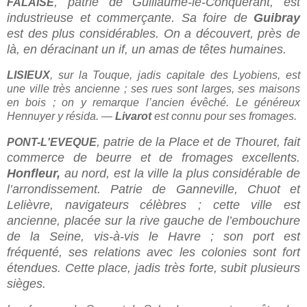
,
patrie de Guillaume-le-Conquérant, est
FALAISE
industrieuse et commerçante. Sa foire de
Guibray
est des plus considérables. On a découvert, près de
là, en déracinant un if, un amas de têtes hu­maines.
LISIEUX
,
sur la Touque, jadis capitale des Lyobiens, est
une ville très ancienne ; ses rues sont larges, ses maisons
en bois ; on y re­marque l’ancien évêché. Le généreux
Hennuyer y résida. —
Livarot
est connu pour ses fromages.
,
patrie de la Place et de Thouret, fait
PONT-L'EVEQUE
commerce de beurre et de fromages excellents.
Honfleur,
au nord, est la ville la plus considérable de
l’arrondissement. Patrie de Ganneville, Chuot et
Lelièvre, navigateurs célèbres ; cette ville est
ancienne, placée sur la rive gauche de l’embouchure
de la Seine, vis-à-vis le Havre ; son port est
fréquenté, ses relations avec les colonies sont fort
étendues. Cette place, jadis très forte, subit plusieurs
sièges.