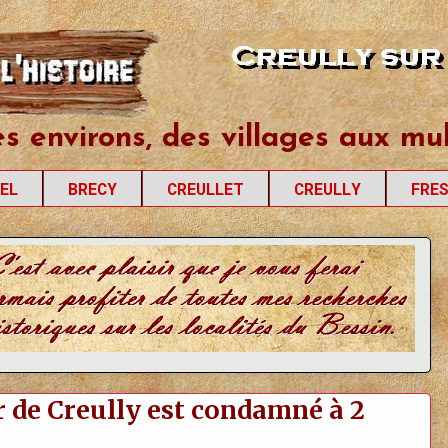
les
es environs, des villages aux mul
EL
BRECY
CREULLET
CREULLY
FRE
ur de Creully est condamné à 2