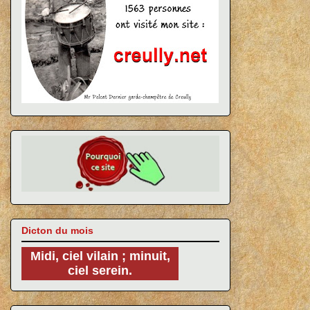
Dicton du mois
Midi, ciel vilain ; minuit,
ciel serein.