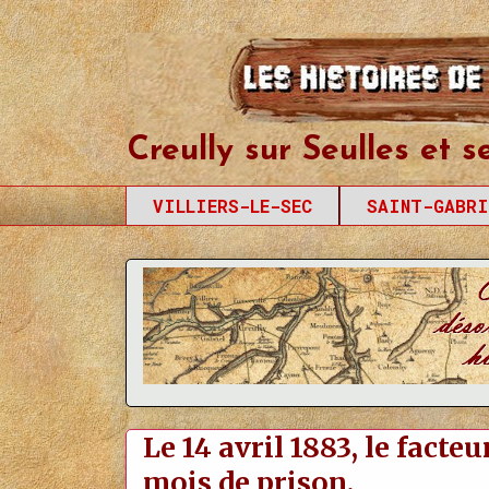
Creully sur Seul
Creully sur Seulles et s
VILLIERS-LE-SEC
SAINT-GABRI
Le 14 avril 1883, le facte
mois de prison.