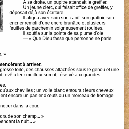
À sa droite, un pupitre attendait le greffier.
Un jeune clerc, qui faisait office de greffier, y
déposait déjà son écritoire.
Il aligna avec soin son canif, son grattoir, son
encrier rempli d'une encre brunâtre et plusieurs
feuilles de parchemin soigneusement roulées.
Il souffla sur la pointe de sa plume d'oie.
— « Que Dieu fasse que personne ne parle
. »
mencèrent à arriver.
grosse toile, des chausses attachées sous le genou et une
nt revêtu leur meilleur surcot, réservé aux grandes
es.
u'aux chevilles ; un voile blanc entourait leurs cheveux
naient encore un panier d'œufs ou un morceau de fromage
nétrer dans la cour.
dra de son champ... »
endant la nuit... »