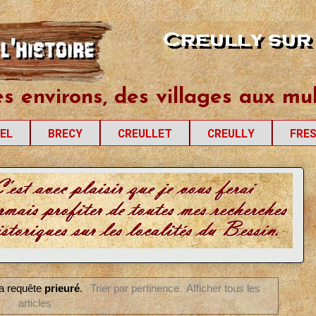
les
es environs, des villages aux mul
EL
BRECY
CREULLET
CREULLY
FRE
 la requête
prieuré
.
Trier par pertinence
Afficher tous les
articles