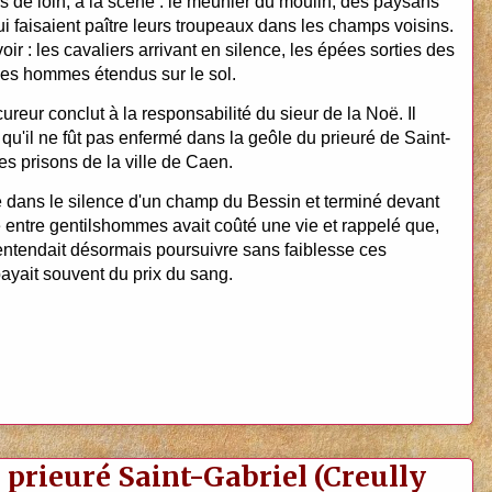
s de loin, à la scène : le meunier du moulin, des paysans
i faisaient paître leurs troupeaux dans les champs voisins.
oir : les cavaliers arrivant en silence, les épées sorties des
t les hommes étendus sur le sol.
reur conclut à la responsabilité du sieur de la Noë. Il
qu'il ne fût pas enfermé dans la geôle du prieuré de Saint-
es prisons de la ville de Caen.
 dans le silence d'un champ du Bessin et terminé devant
e entre gentilshommes avait coûté une vie et rappelé que,
e entendait désormais poursuivre sans faiblesse ces
ayait souvent du prix du sang.
 prieuré Saint-Gabriel (Creully