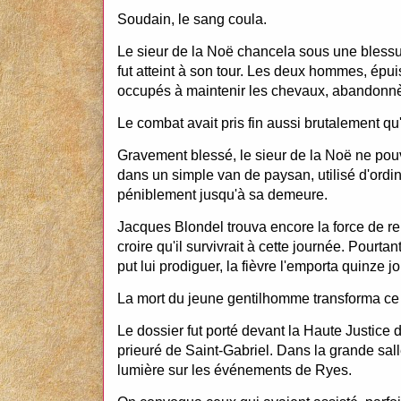
Soudain, le sang coula.
Le sieur de la Noë chancela sous une bless
fut atteint à son tour. Les deux hommes, épui
occupés à maintenir les chevaux, abandonnère
Le combat avait pris fin aussi brutalement qu
Gravement blessé, le sieur de la Noë ne pouv
dans un simple van de paysan, utilisé d'ordin
péniblement jusqu'à sa demeure.
Jacques Blondel trouva encore la force de rem
croire qu'il survivrait à cette journée. Pourta
put lui prodiguer, la fièvre l'emporta quinze jo
La mort du jeune gentilhomme transforma ce du
Le dossier fut porté devant la Haute Justice
prieuré de Saint-Gabriel. Dans la grande salle 
lumière sur les événements de Ryes.