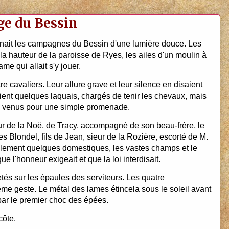
ge du Bessin
ignait les campagnes du Bessin d'une lumière douce. Les
 la hauteur de la paroisse de Ryes, les ailes d'un moulin à
me qui allait s'y jouer.
 cavaliers. Leur allure grave et leur silence en disaient
aient quelques laquais, chargés de tenir les chevaux, mais
s venus pour une simple promenade.
ur de la Noë, de Tracy, accompagné de son beau-frère, le
es Blondel, fils de Jean, sieur de la Rozière, escorté de M.
seulement quelques domestiques, les vastes champs et le
e l'honneur exigeait et que la loi interdisait.
tés sur les épaules des serviteurs. Les quatre
e geste. Le métal des lames étincela sous le soleil avant
par le premier choc des épées.
côte.