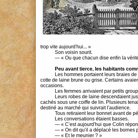
trop vite aujourd'hui... »
Son voisin sourit.
— « Ou que chacun dise enfin la vérité
Peu avant tierce, les habitants com
Les hommes portaient leurs braies de 
cotte de laine brune ou grise. Certains avaie
occasions.
Les femmes arrivaient par petits group
Leurs robes de laine descendaient jusq
cachés sous une coiffe de lin. Plusieurs te
destiné au marché qui suivrait l'audience.
Tous retiraient leur bonnet avant de pé
Les conversations étaient basses.
— « C'est aujourd'hui que Colin répon
— « On dit qu'il a déplacé les bornes p
— « Et le meunier ? »