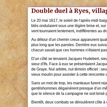
Double duel à Ryes, villa
Le 20 mai 1617, le soleil de l'après-midi ba
blés ondulaient sous une légère brise et, sur
vent tournaient lentement, indifférentes au dra
Au détour d'un chemin creux apparurent quatre
plus long que les paroles. Derrière eux suiv
chacun savait que ces hommes n'étaient pa
D'un côté se tenaient Jacques Hudebert, sie
sieur d'Ifs. Face à eux se présentaient Jacqu
de Graye. Nul arbitre, nul témoin officiel : 
vieux moulin pour assister à cette rencontre qu
Sans un mot de trop, les manteaux furent reje
gentilshommes dégainèrent presque d'un mêm
que le silence de la campagne ne soit brisé 
Bientôt, deux combats se déroulèrent côte à 