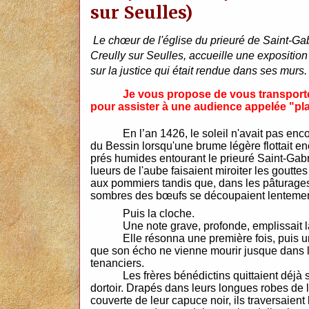
sur Seulles)
Le chœur de l'église du prieuré de Saint-Gab
Creully sur Seulles, accueille
une exposition à
sur la justice qui était rendue dans ses murs.
Je vous propose de vous transporte
pour assister à une
audience appelée "
pla
En l’an 1426, le soleil n'avait pas enco
du Bessin lorsqu'une brume légère flottait 
prés humides entourant le prieuré Saint-Gabr
lueurs de l'aube faisaient miroiter les goutt
aux pommiers tandis que, dans les pâturages,
sombres des bœufs se découpaient lentement
Puis la cloche.
Une note grave, profonde, emplissait l
Elle résonna une première fois, puis 
que son écho ne vienne mourir jusque dans 
tenanciers.
Les frères bénédictins quittaient déjà
dortoir. Drapés dans leurs longues robes de l
couverte de leur capuce noir, ils traversaient 